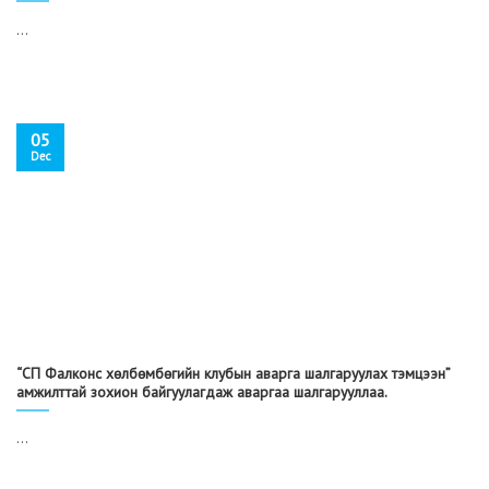
...
05
Dec
“СП Фалконс хөлбөмбөгийн клубын аварга шалгаруулах тэмцээн”
амжилттай зохион байгуулагдаж аваргаа шалгарууллаа.
...