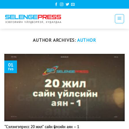
Skip
to
content
AUTHOR ARCHIVES:
AUTHOR
01
Feb
“Сэлэнгэпресс 20 жил” сайн үйлсийн аян – 1