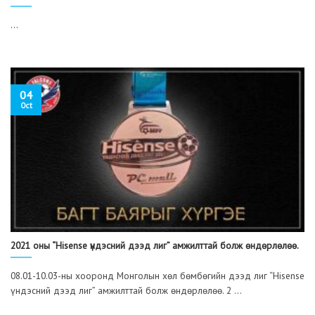
...
04
Oct
2021 оны “Hisense үндэсний дээд лиг” амжилттай болж өндөрлөлөө.
08.01-10.03-ны хооронд Монголын хөл бөмбөгийн дээд лиг “Hisense
үндэсний дээд лиг” амжилттай болж өндөрлөлөө. 2 ...