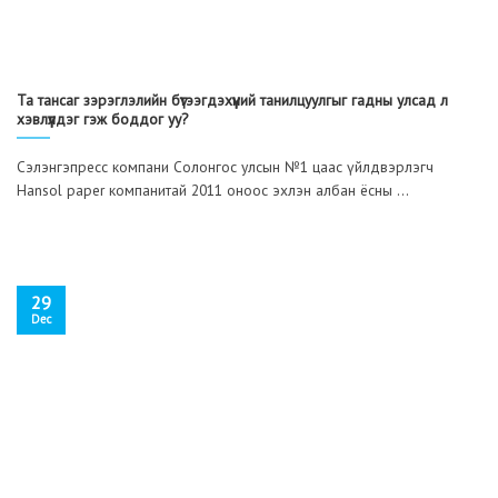
Та тансаг зэрэглэлийн бүтээгдэхүүний танилцуулгыг гадны улсад л
хэвлүүлдэг гэж боддог уу?
Сэлэнгэпресс компани Солонгос улсын №1 цаас үйлдвэрлэгч
Hansol paper компанитай 2011 оноос эхлэн албан ёсны ...
29
Dec