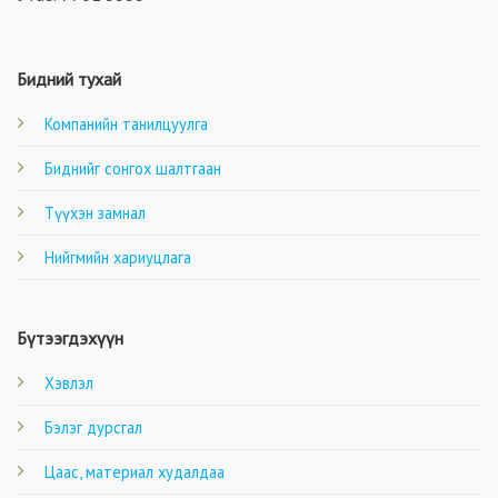
Бидний тухай
Компанийн танилцуулга
Биднийг сонгох шалтгаан
Түүхэн замнал
Нийгмийн хариуцлага
Бүтээгдэхүүн
Хэвлэл
Бэлэг дурсгал
Цаас, материал худалдаа