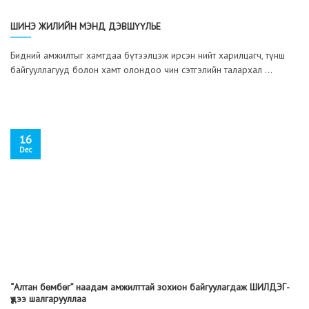
ШИНЭ ЖИЛИЙН МЭНД ДЭВШҮҮЛЬЕ
Бидний амжилтыг хамтдаа бүтээлцэж ирсэн нийт харилцагч, түнш
байгууллагууд болон хамт олондоо чин сэтгэлийн талархал ...
16
Dec
“Алтан бөмбөг” наадам амжилттай зохион байгуулагдаж ШИЛДЭГ-
үүдээ шалгарууллаа