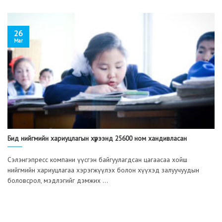
26
Mar
Бид нийгмийн хариуцлагын хүрээнд 25600 ном хандивласан
Сэлэнгэпресс компани үүсгэн байгуулагдсан цагаасаа хойш
нийгмийн хариуцлагаа хэрэгжүүлэх болон хүүхэд залуучуудын
боловсрол, мэдлэгийг дэмжих ...