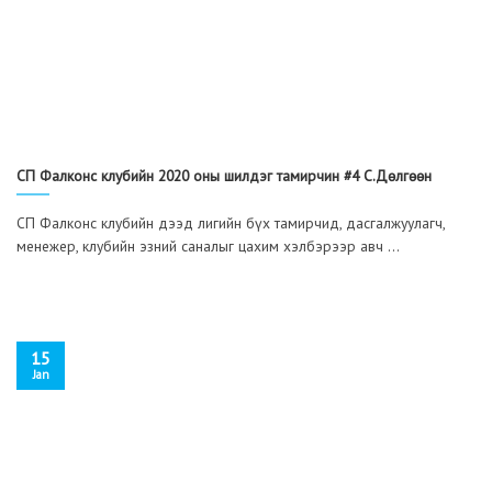
СП Фалконс клубийн 2020 оны шилдэг тамирчин #4 С.Дөлгөөн
СП Фалконс клубийн дээд лигийн бүх тамирчид, дасгалжуулагч,
менежер, клубийн эзний саналыг цахим хэлбэрээр авч ...
15
Jan