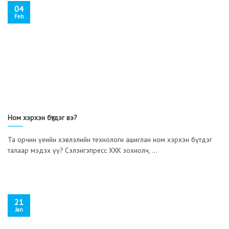
04
Feb
Ном хэрхэн бүтдэг вэ?
Та орчин үеийн хэвлэлийн технологи ашиглан ном хэрхэн бүтдэг
талаар мэдэх үү? Сэлэнгэпресс ХХК зохиолч, ...
21
Jan