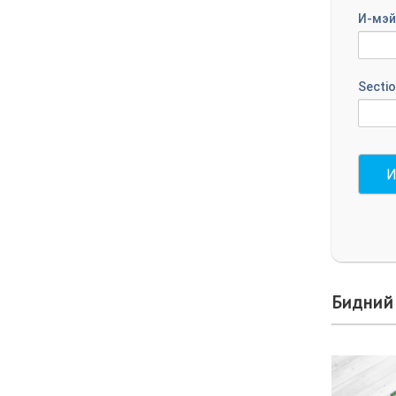
И-мэй
Sectio
И
Бидний