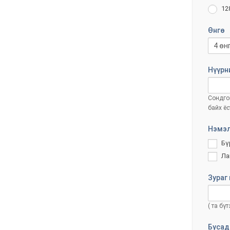
12
Өнгө
Нүүрн
Сондгой
байх ёс
Нэмэл
Бү
Ла
Зураг 
( та бү
Бусад