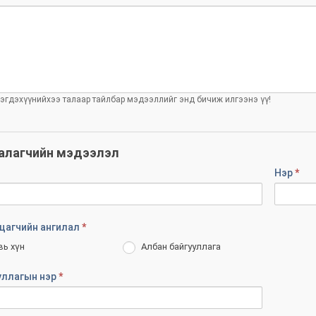
ээгдэхүүнийхээ талаар тайлбар мэдээллийг энд бичиж илгээнэ үү!
алагчийн мэдээлэл
Нэр
*
цагчийн ангилал
*
вь хүн
Албан байгууллага
уллагын нэр
*