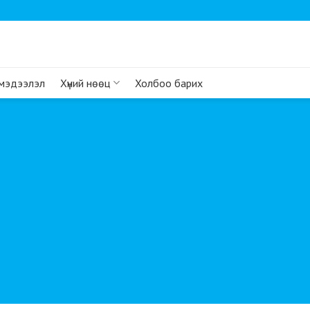
 мэдээлэл
Хүний нөөц
Холбоо барих