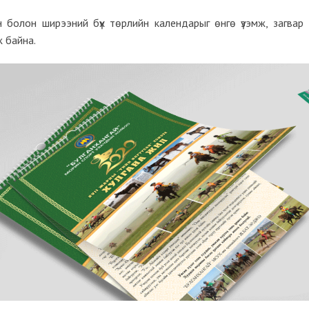
 болон ширээний бүх төрлийн календарыг өнгө үзэмж, загвар
ж байна.