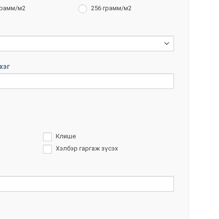
грамм/м2
256 грамм/м2
хэг
Клише
Хэлбэр гаргаж зүсэх