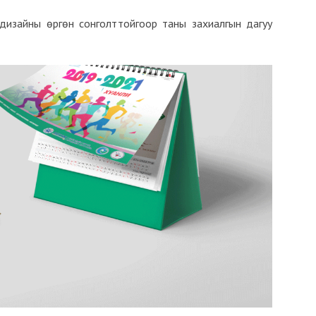
 дизайны өргөн сонголттойгоор таны захиалгын дагуу