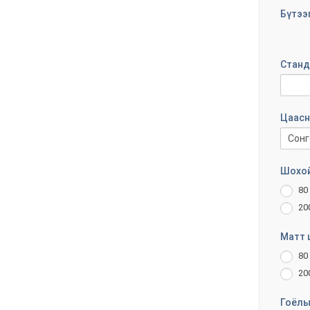
CALE
Бүтээ
Станд
Цаасн
Шохой
80
20
Матт 
80
20
Гоёлы