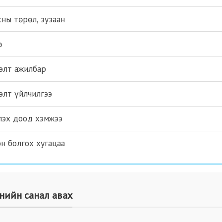
ны төрөл, зузаан
ө
элт ажилбар
элт үйлчилгээ
лэх доод хэмжээ
н болгох хугацаа
нийн санал авах