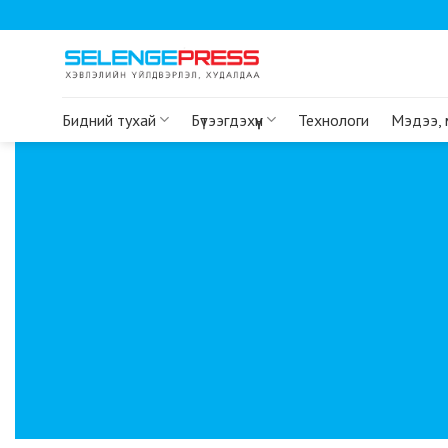
Skip
to
content
Бидний тухай
Бүтээгдэхүүн
Технологи
Мэдээ,