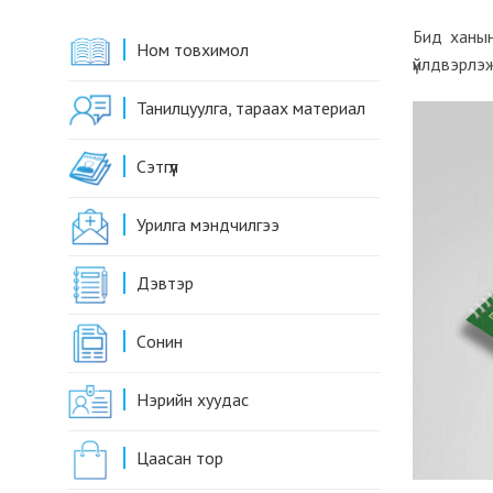
Бид ханын
Ном товхимол
үйлдвэрлэ
Танилцуулга, тараах материал
Сэтгүүл
Урилга мэндчилгээ
Дэвтэр
Cонин
Нэрийн хуудас
Цаасан тор