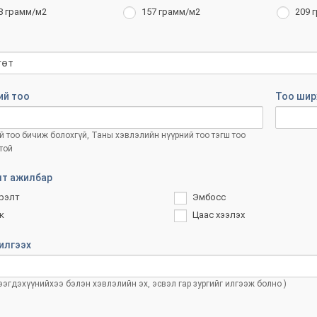
8 грамм/м2
157 грамм/м2
209 
ий тоо
Тоо шир
 тоо бичиж болохгүй, Таны хэвлэлийн нүүрний тоо тэгш тоо
той
т ажилбар
рэлт
Эмбосс
к
Цаас хээлэх
илгээх
тээгдэхүүнийхээ бэлэн хэвлэлийн эх, эсвэл гар зургийг илгээж болно )