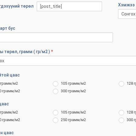
NDAR
Хэмжээ
гдэхүүний төрөл
арт бус
ы төрөл, грамм ( гр/м2 )
*
той цаас
 грамм/м2
105 грамм/м2
128 
0 грамм/м2
300 грамм/м2
цаас
 грамм/м2
105 грамм/м2
128 
0 грамм/м2
250 грамм/м2
300 
н цаас