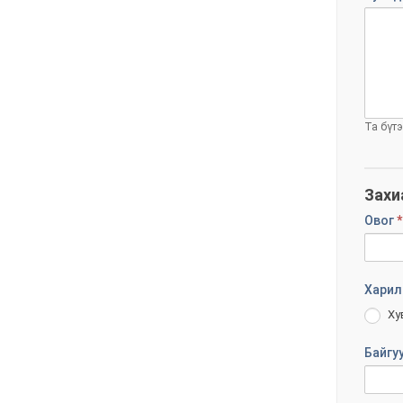
Та бүт
Захи
Овог
*
Харил
Ху
Байгу