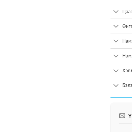
Цаас
Өнг
Нэм
Нэм
Хэв
Бэлэ
Ү