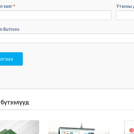
л хаяг
*
Утасны 
n Buttons
лгээх
 бүтээлүүд