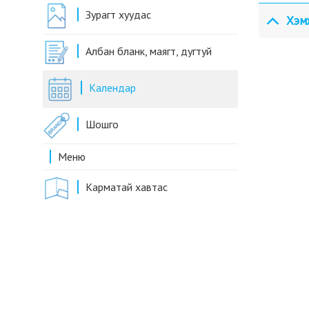
Зурагт хуудас
Хэм
Албан бланк, маягт, дугтуй
Календар
Шошго
Меню
Карматай хавтас