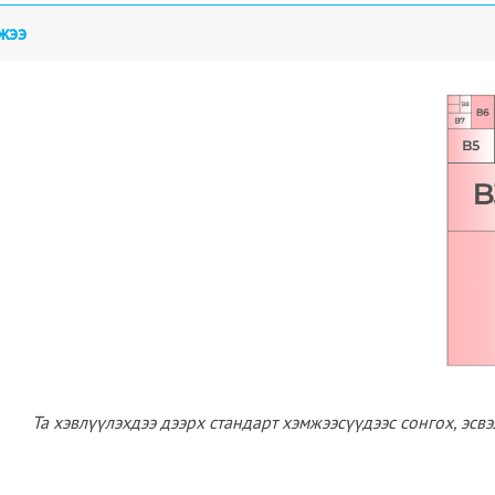
жээ
Та хэвлүүлэхдээ дээрх стандарт хэмжээсүүдээс сонгох, эсв