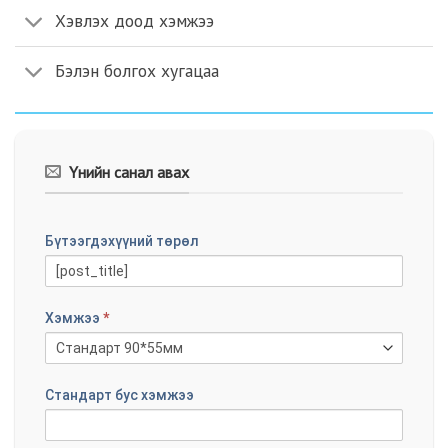
Хэвлэх доод хэмжээ
Бэлэн болгох хугацаа
Үнийн санал авах
NERIIN
Бүтээгдэхүүний төрөл
HUUDAS
Хэмжээ
*
Стандарт бус хэмжээ