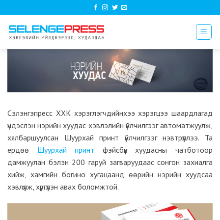
Skip
to
content
Сэлэнгэпресс ХХК хэрэглэгчдийнхээ хэрэгцээ шаардлагад
үндэслэн нэрийн хуудас хэвлэлийн үйлчилгээг автоматжуулж,
хялбаршуулсан Шуурхай принт үйлчилгээг нэвтрүүллээ. Та
ердөө
Шуурхай принт
фэйсбүүк хуудасны чатботоор
дамжуулан бэлэн 200 гаруй загваруудаас сонгон захиалга
хийж, хамгийн богино хугацаанд өөрийн нэрийн хуудсаа
хэвлүүлж, хүргүүлэн авах боломжтой.