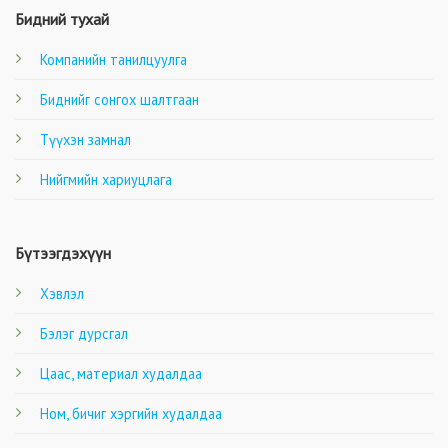
Бидний тухай
Компанийн танилцуулга
Биднийг сонгох шалтгаан
Түүхэн замнал
Нийгмийн хариуцлага
Бүтээгдэхүүн
Хэвлэл
Бэлэг дурсгал
Цаас, материал худалдаа
Ном, бичиг хэргийн худалдаа