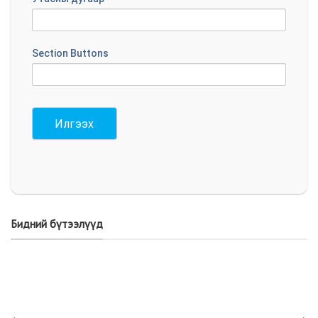
Section Buttons
Илгээх
Бидний бүтээлүүд