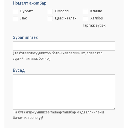
Нэмэлт ажилбар
Бүрэлт
Эмбосс
Клише
Лак
Цаас хээлэх
Хэлбэр
гаргаж зүсэх
Зураг илгээх
( та бүтээгдэхүүнийхээ бэлэн хэвлэлийн эх, эсвэл гар
зургийг илгээж болно )
Бусад
Та бүтээгдэхүүнийхээ талаар тайлбар мэдээллийг энд
бичиж илгээнэ үү!