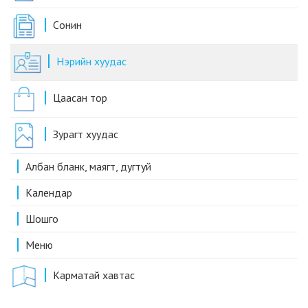
Cонин
Нэрийн хуудас
Цаасан тор
Зурагт хуудас
Албан бланк, маягт, дугтуй
Календар
Шошго
Меню
Карматай хавтас