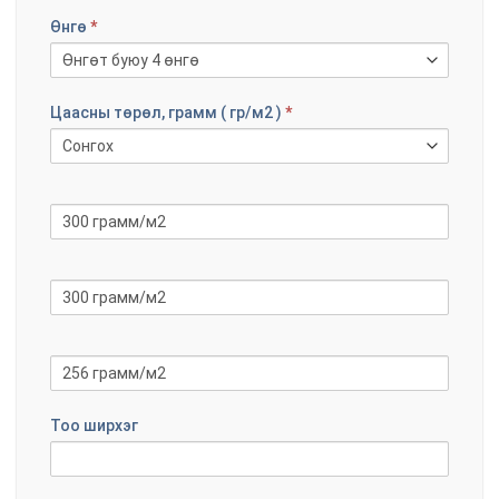
Өнгө
*
Цаасны төрөл, грамм ( гр/м2 )
*
Тоо ширхэг