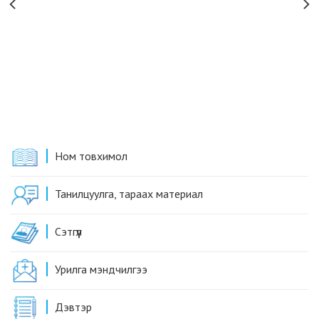
Ном товхимол
Танилцуулга, тараах материал
Сэтгүүл
Урилга мэндчилгээ
Дэвтэр