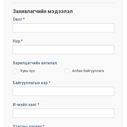
Захиалагчийн мэдээлэл
Овог
*
Нэр
*
Харилцагчийн ангилал
Хувь хүн
Албан байгууллага
Байгууллагын нэр
*
И-мэйл хаяг
*
Утасны дугаар
*