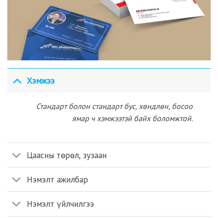
Хэмжээ
Стандарт болон стандарт бус, хөндлөн, босоо
ямар ч хэмжээтэй байх боломжтой.
Цаасны төрөл, зузаан
Нэмэлт ажилбар
Нэмэлт үйлчилгээ