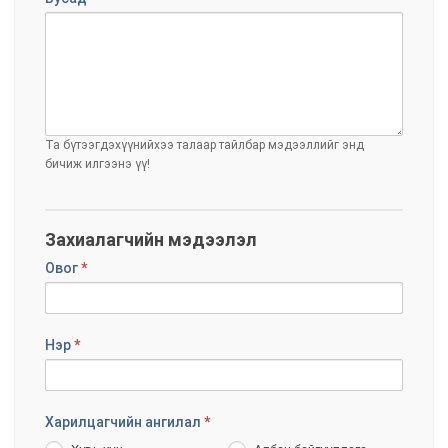
Та бүтээгдэхүүнийхээ талаар тайлбар мэдээллийг энд
бичиж илгээнэ үү!
Захиалагчийн мэдээлэл
Овог
*
Нэр
*
Харилцагчийн ангилал
*