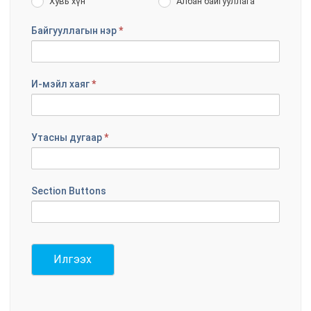
Хувь хүн
Албан байгууллага
Байгууллагын нэр
*
И-мэйл хаяг
*
Утасны дугаар
*
Section Buttons
Илгээх