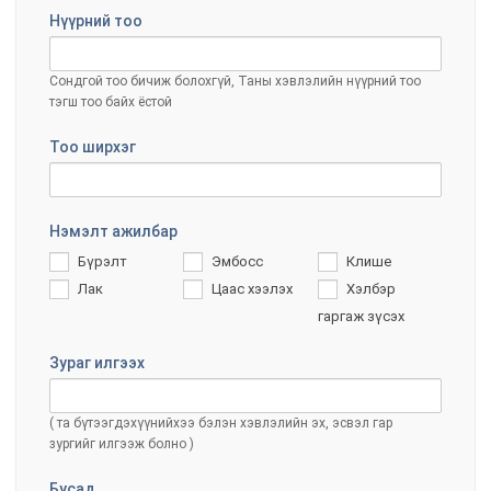
Нүүрний тоо
Сондгой тоо бичиж болохгүй, Таны хэвлэлийн нүүрний тоо
тэгш тоо байх ёстой
Тоо ширхэг
Нэмэлт ажилбар
Бүрэлт
Эмбосс
Клише
Лак
Цаас хээлэх
Хэлбэр
гаргаж зүсэх
Зураг илгээх
( та бүтээгдэхүүнийхээ бэлэн хэвлэлийн эх, эсвэл гар
зургийг илгээж болно )
Бусад