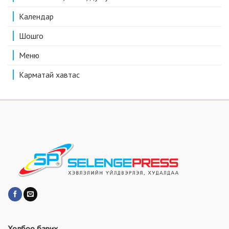
Календар
Шошго
Меню
Карматай хавтас
Холбоо барих