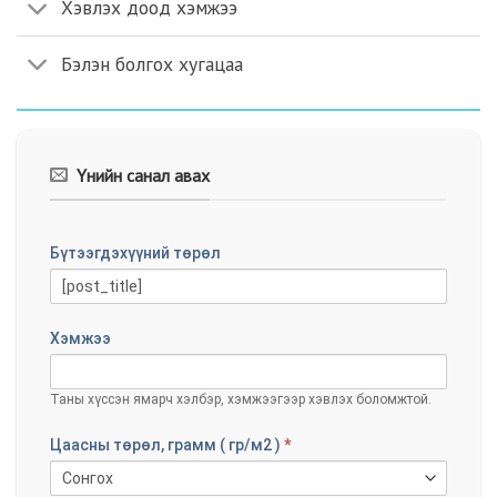
Хэвлэх доод хэмжээ
Бэлэн болгох хугацаа
Үнийн санал авах
URILGA
Бүтээгдэхүүний төрөл
MENDCHILGEE
Хэмжээ
Таны хүссэн ямарч хэлбэр, хэмжээгээр хэвлэх боломжтой.
Цаасны төрөл, грамм ( гр/м2 )
*