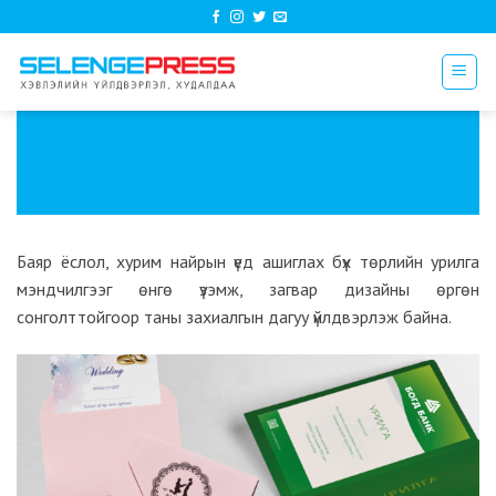
Skip
to
content
Баяр ёслол, хурим найрын үед ашиглах бүх төрлийн урилга
мэндчилгээг өнгө үзэмж, загвар дизайны өргөн
сонголттойгоор таны захиалгын дагуу үйлдвэрлэж байна.