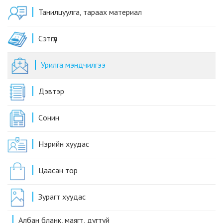
Танилцуулга, тараах материал
Сэтгүүл
Урилга мэндчилгээ
Дэвтэр
Cонин
Нэрийн хуудас
Цаасан тор
Зурагт хуудас
Албан бланк, маягт, дугтуй